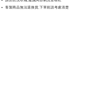
請勿丟洗衣機,建議局部刷洗並晾乾
客製商品無法退換貨,下單前請考慮清楚
客 製 流 程 |
Customized processes
挑選袋款
選擇印刷
完成結帳
上傳檔案
開始製作(約4個工作天)
寄出
另有優惠
其 他 |
Other
大量訂做 / 500個以上請
點這裡
洽詢
少量客製 / 10個以上請至購物車內選擇數
量
－​聯絡資訊－​
​02-2903-8800#217