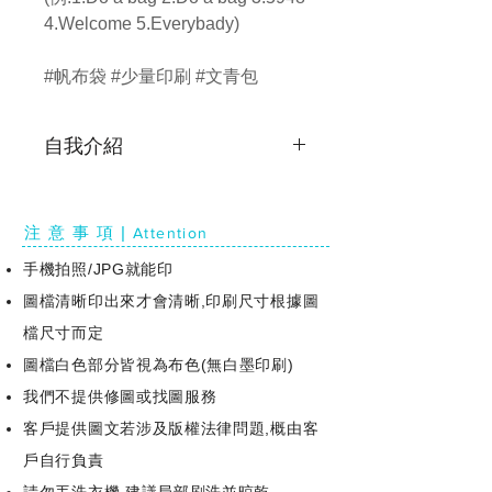
4.Welcome 5.Everybady)
#帆布袋 #少量印刷 #文青包
自我介紹
生日 / KB-16007
三圍 / 39x34 - HxW(cm)
注 意 事 項 |
Attention
體重 / 180g
膚質 / 米白白(帆布 中厚)
手機拍照/JPG就能印
秘密 / 還有一個的內袋
圖檔清晰印出來才會清晰,印刷尺寸根據圖
家族 / 手提系列 肩背系列
檔尺寸而定
圖檔白色部分皆視為布色(無白墨印刷)
我們不提供修圖或找圖服務
客戶提供圖文若涉及版權法律問題,概由客
戶自行負責