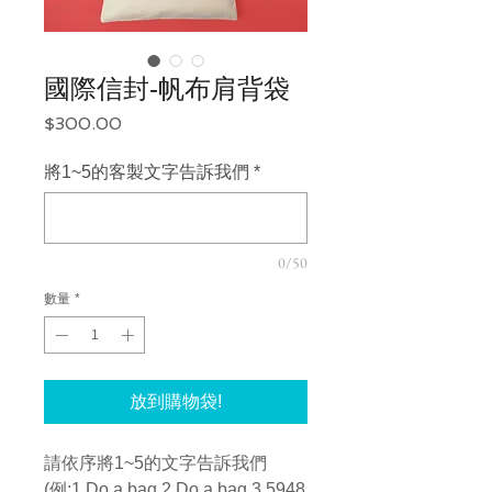
國際信封-帆布肩背袋
價
$300.00
格
將1~5的客製文字告訴我們
*
0/50
數量
*
放到購物袋!
請依序將1~5的文字告訴我們
(例:1.Do a bag 2.Do a bag 3.5948 