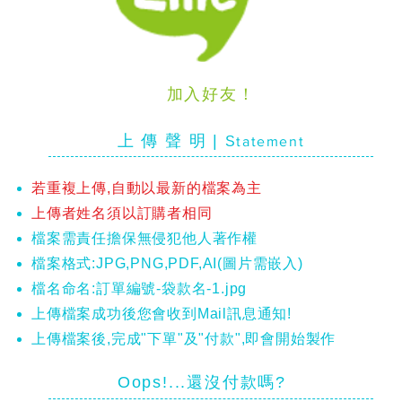
加入好友！
上 傳 聲 明 |
S
tatement
若重複上傳,自動以最新的檔案為主
​上傳者姓名須以訂購者相同
檔案需責任擔保無侵犯他人著作權
檔案格式:JPG,PNG,PDF,AI(圖片需嵌入)
檔名命名:訂單編號-袋款名-1.jpg
上傳檔案成功後您會收到Mail訊息通知!
上傳檔案後,完成"下單"及"付款",即會開始製作
Oops!...還沒付款嗎?