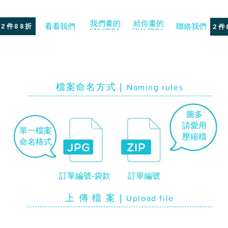
我們畫的
給你畫的
2件88折
看看我們
我們畫的
給你畫的
聯絡我們
項
2件
檔案命名方式 |
Naming rules
圖多
請愛用
單一檔案
壓縮檔
命名格式
​訂單編號-袋款
​訂單編號
上 傳 檔 案 |
Upload file